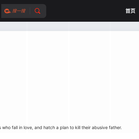
首页
搜一搜
 fall in love, and hatch a plan to kill their abusive father.