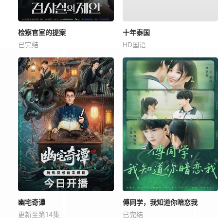
检察官室的提案
十年泰国
已完结
HD国语
幽宅奇谭
傅同学，我知道你暗恋我
更新至第14集
已完结