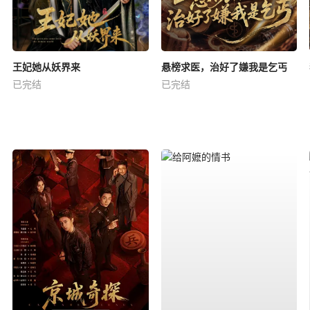
王妃她从妖界来
悬榜求医，治好了嫌我是乞丐
已完结
已完结