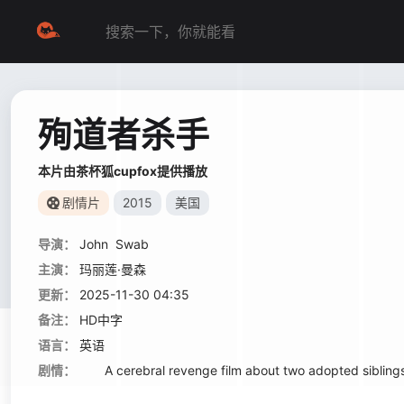
殉道者杀手
本片由茶杯狐cupfox提供播放
剧情片
2015
美国
导演：
John
Swab
主演：
玛丽莲·曼森
更新：
2025-11-30 04:35
备注：
HD中字
语言：
英语
剧情：
A cerebral revenge film about two adopted siblings who