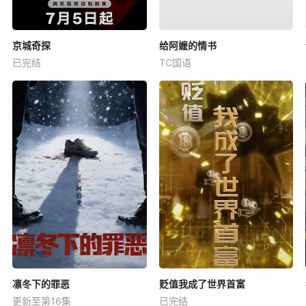
京城奇探
给阿嬷的情书
已完结
TC国语
凛冬下的罪恶
贬值我成了世界首富
更新至第16集
已完结