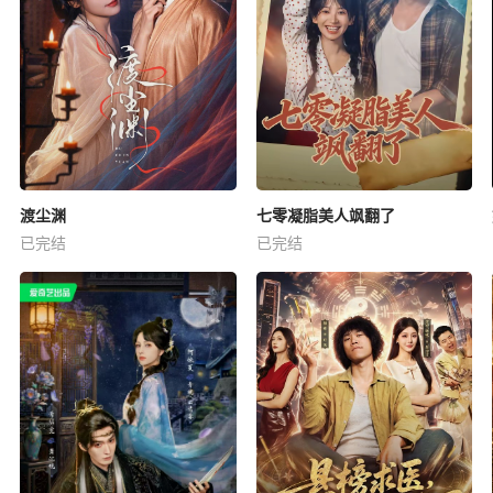
渡尘渊
七零凝脂美人飒翻了
已完结
已完结