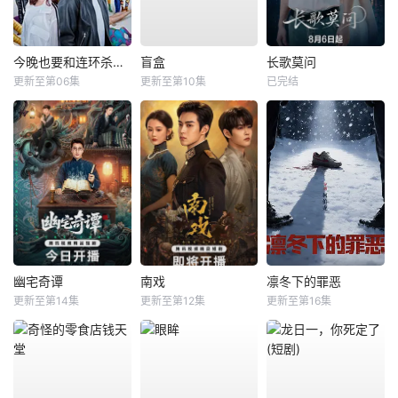
今晚也要和连环杀手约会
盲盒
长歌莫问
更新至第06集
更新至第10集
已完结
幽宅奇谭
南戏
凛冬下的罪恶
更新至第14集
更新至第12集
更新至第16集