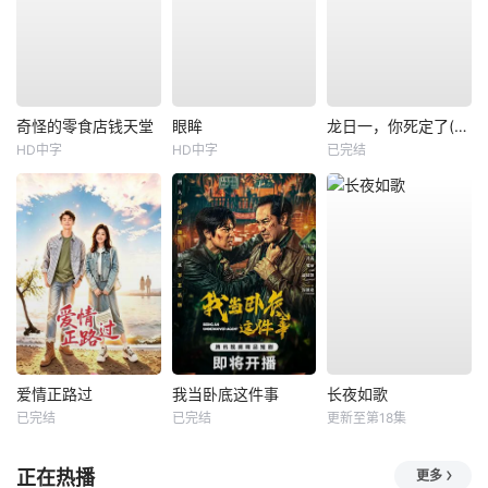
奇怪的零食店钱天堂
眼眸
龙日一，你死定了(短剧)
HD中字
HD中字
已完结
爱情正路过
我当卧底这件事
长夜如歌
已完结
已完结
更新至第18集
正在热播
更多