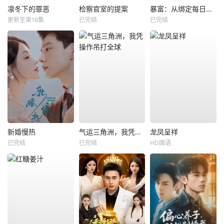
凛冬下的罪恶
检察官室的提案
暴富：从绑定每日消费系统开始
更新至第16集
已完结
已完结
新婚慢热
气运三角洲，我凭操作吊打全球
龙凤呈祥
已完结
已完结
HD国语