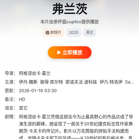
弗兰茨
本片由茶杯狐cupfox提供播放
剧情片
2025
其它
立即播放
导演：
阿格涅丝卡·霍兰
主演：
伊丹·魏斯
彼得·库尔特
耶诺夫法·波科娃
伊凡·特洛伊
Sandra Korzeniak
更新：
2026-01-16 03:30
备注：
HD
语言：
其它
剧情：
阿格涅丝卡·霍兰凭借这部迄今为止最具野心的作品达成了导
演生涯的巅峰，她呈现了一部关于20世纪捷克标志性作家弗
朗茨·卡夫卡的传记片。影片以万花筒般的拼贴手法构建而
成，追随卡夫卡留下的足迹——从19世纪的布拉格出发，直