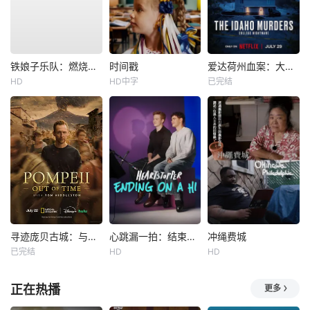
铁娘子乐队：燃烧雄心
时间戳
爱达荷州血案：大学梦魇
HD
HD中字
已完结
寻迹庞贝古城：与汤姆·希德勒斯顿同行
心跳漏一拍：结束在一声嗨
冲绳费城
已完结
HD
HD
正在热播
更多