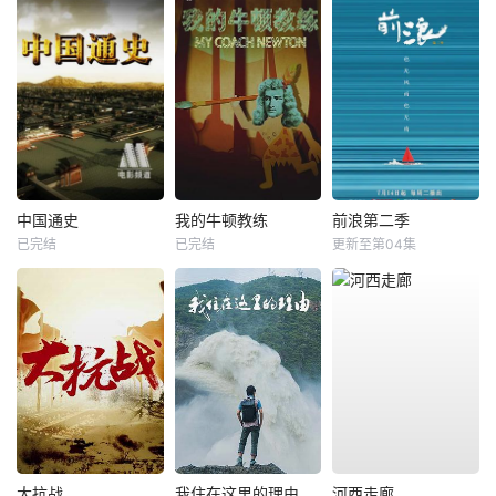
中国通史
我的牛顿教练
前浪第二季
已完结
已完结
更新至第04集
大抗战
我住在这里的理由第四季
河西走廊