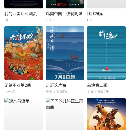
我的亚美尼亚幽灵
鸡肉帝国：快餐阴谋
比比档案
HD
HD
HD
无辣不欢第2季
走近这片海
前浪第二季
已完结
更新至第05集
更新至第04集