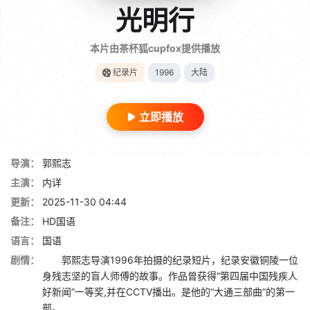
光明行
本片由茶杯狐cupfox提供播放
纪录片
1996
大陆
立即播放
导演：
郭熙志
主演：
内详
更新：
2025-11-30 04:44
备注：
HD国语
语言：
国语
剧情：
郭熙志导演1996年拍摄的纪录短片，纪录安徽铜陵一位
身残志坚的盲人师傅的故事。作品曾获得“第四届中国残疾人
好新闻”一等奖,并在CCTV播出。是他的“大通三部曲”的第一
部。