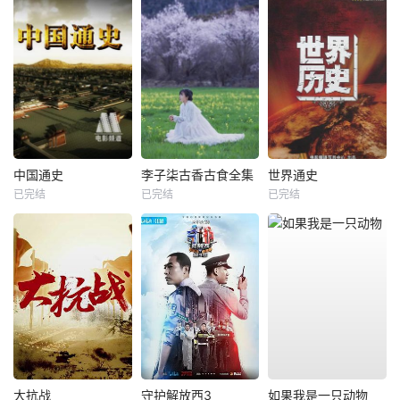
中国通史
李子柒古香古食全集
世界通史
已完结
已完结
已完结
大抗战
守护解放西3
如果我是一只动物