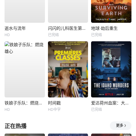
逝水与流年
闪闪的儿科医生第四季
地球·劫后重生
HD
已完结
已完结
铁娘子乐队：燃烧雄心
时间戳
爱达荷州血案：大学梦魇
HD
HD中字
已完结
正在热播
更多