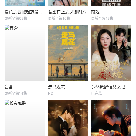
夏色之云掀起恋爱与风暴
吾凰在上之凤御四方
南戏
更新至第05集
更新至第10集
更新至第15集
盲盒
走马观花
竟然觉醒信息之眼，我转身进入反派大营
更新至第14集
HD
已完结