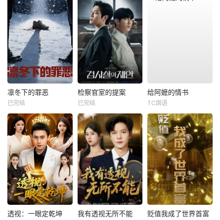
凛冬下的罪恶
检察官室的提案
给阿嬷的情书
已完结
已完结
TC国语
透视：一眼定乾坤
我有透视无所不能
贬值我成了世界首富