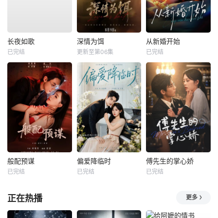
长夜如歌
深情为饵
从新婚开始
已完结
更新至第06集
已完结
般配预谋
偏爱降临时
傅先生的掌心娇
已完结
已完结
已完结
正在热播
更多