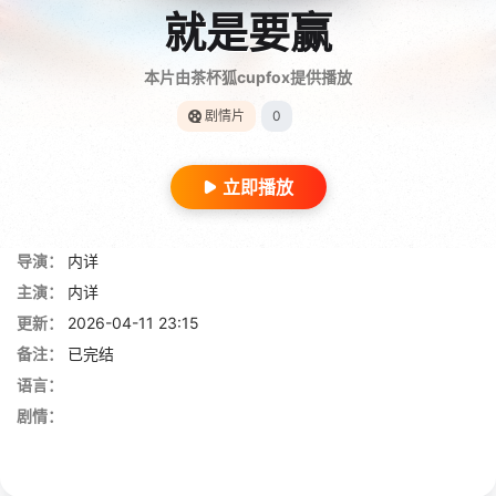
就是要赢
本片由茶杯狐cupfox提供播放
剧情片
0
立即播放
导演：
内详
主演：
内详
更新：
2026-04-11 23:15
备注：
已完结
语言：
剧情：