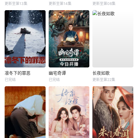
更新至第13集
更新至第14集
更新至第08集
凛冬下的罪恶
幽宅奇谭
长夜如歌
已完结
已完结
更新至第22集