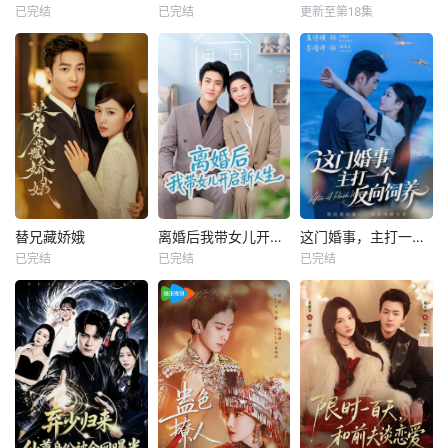
已完结
已完结
更新至第18集
替兄藏娇娥
离婚后我带女儿开启新人生
这门婚事，主打一个反向饲养
已完结
已完结
已完结