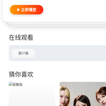
立即播放
在线观看
第01集
猜你喜欢