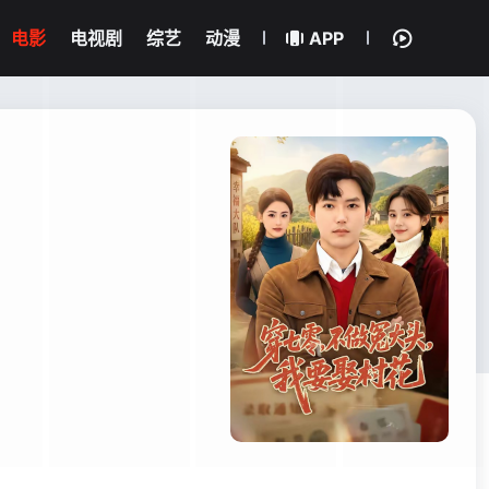
电影
电视剧
综艺
动漫
APP