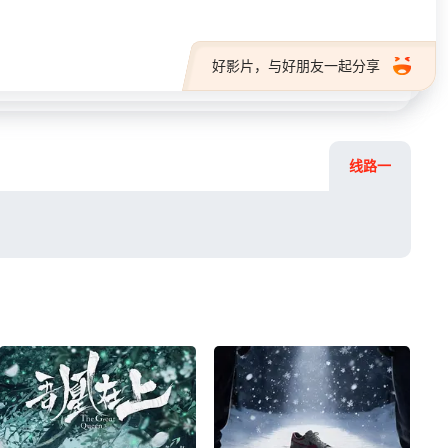
好影片，与好朋友一起分享
线路一