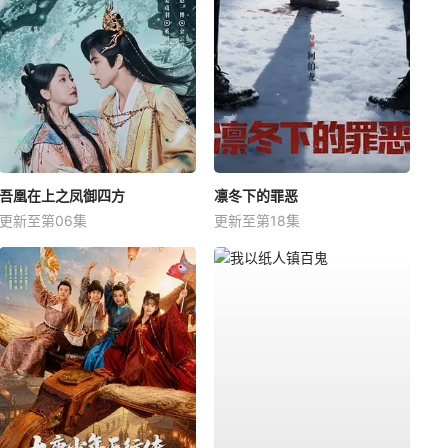
吾凰在上之凤御四方
凛冬下的罪恶
更新至第06集
更新至第18集